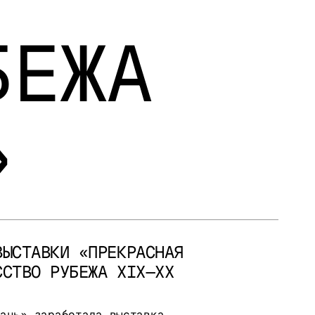
БЕЖА
»
ВЫСТАВКИ «ПРЕКРАСНАЯ
ССТВО РУБЕЖА XIX—XX
зань» заработала выставка