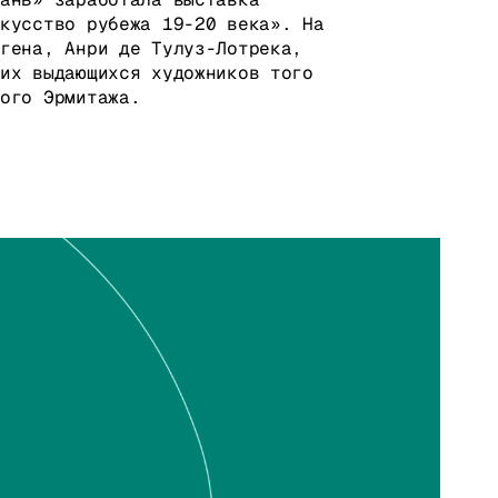
скусство рубежа 19-20 века». На
огена, Анри де Тулуз-Лотрека,
гих выдающихся художников того
ного Эрмитажа.