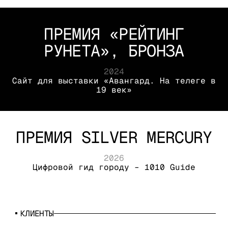
топ-3 в России в рейтинге «Брендинг:
музеи, галереи, выставки»
ПРЕМИЯ «РЕЙТИНГ
РУНЕТА», БРОНЗА
ПРЕМИЯ «РЕЙТИНГ
2024
Сайт для выставки «Авангард. На телеге в
РУНЕТА», БРОНЗА
19 век»
2024
Сайт для выставки «Авангард. На телеге в
19 век»
ПРЕМИЯ SILVER MERCURY
ПРЕМИЯ SILVER MERCURY
2026
Цифровой гид городу – 1010 Guide
2026
Цифровой гид городу – 1010 Guide
КЛИЕНТЫ